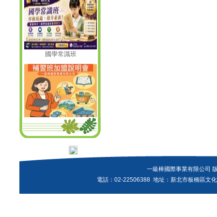
國學常識班
瀏灠人次:
一級棒國際事業有限公司 
電話：02-22506388 地址：新北市板橋區文